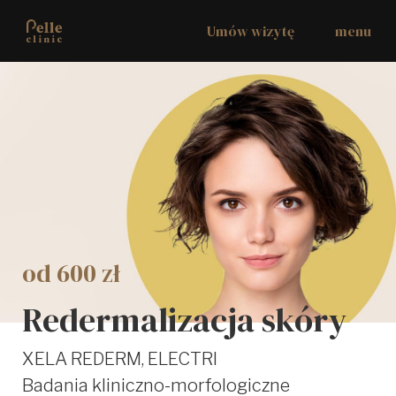
Umów wizytę
menu
od 600 zł
Redermalizacja skóry
XELA REDERM, ELECTRI
Badania kliniczno-morfologiczne